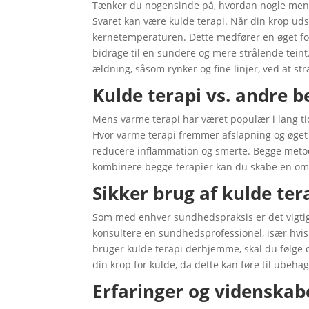
Tænker du nogensinde på, hvordan nogle men
Svaret kan være kulde terapi. Når din krop uds
kernetemperaturen. Dette medfører en øget fors
bidrage til en sundere og mere strålende tein
ældning, såsom rynker og fine linjer, ved at s
Kulde terapi vs. andre 
Mens varme terapi har været populær i lang tid
Hvor varme terapi fremmer afslapning og øget
reducere inflammation og smerte. Begge metod
kombinere begge terapier kan du skabe en omfa
Sikker brug af kulde ter
Som med enhver sundhedspraksis er det vigtigt
konsultere en sundhedsprofessionel, især hv
bruger kulde terapi derhjemme, skal du følge
din krop for kulde, da dette kan føre til ubeha
Erfaringer og videnskab