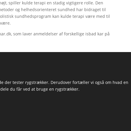
øjt, spiller kulde terapi en stadig vigtigere rolle. Den
metoder og helhedsorienteret sundhed har bidraget til
 holistisk sundhedsprogram kan kulde terapi være med til
lvære.
ar.dk, som laver anmeldelser af forskellige isbad kar på
de der tester rygstrækker. Derudover fortæller vi også om hvad en
ordele du får ved at bruge en rygstrækker.