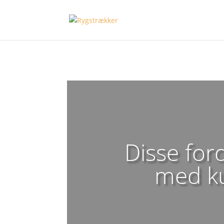
Disse for
med ku