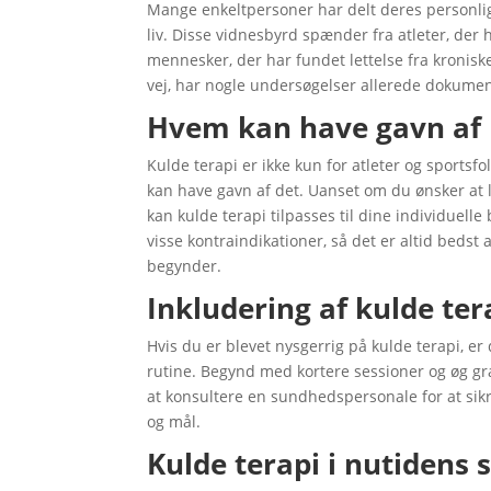
Mange enkeltpersoner har delt deres personlig
liv. Disse vidnesbyrd spænder fra atleter, der 
mennesker, der har fundet lettelse fra kronisk
vej, har nogle undersøgelser allerede dokument
Hvem kan have gavn af 
Kulde terapi er ikke kun for atleter og sportsf
kan have gavn af det. Uanset om du ønsker at l
kan kulde terapi tilpasses til dine individuell
visse kontraindikationer, så det er altid beds
begynder.
Inkludering af kulde tera
Hvis du er blevet nysgerrig på kulde terapi, er 
rutine. Begynd med kortere sessioner og øg gra
at konsultere en sundhedspersonale for at sikre
og mål.
Kulde terapi i nutidens