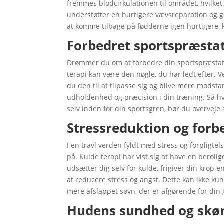
fremmes blodcirkulationen til området, hvilket b
understøtter en hurtigere vævsreparation og g
at komme tilbage på fødderne igen hurtigere, 
Forbedret sportspræsta
Drømmer du om at forbedre din sportspræstati
terapi kan være den nøgle, du har ledt efter. 
du den til at tilpasse sig og blive mere modstan
udholdenhed og præcision i din træning. Så hvi
selv inden for din sportsgren, bør du overveje 
Stressreduktion og forb
I en travl verden fyldt med stress og forpligte
på. Kulde terapi har vist sig at have en berol
udsætter dig selv for kulde, frigiver din krop
at reducere stress og angst. Dette kan ikke k
mere afslappet søvn, der er afgørende for din
Hudens sundhed og skø