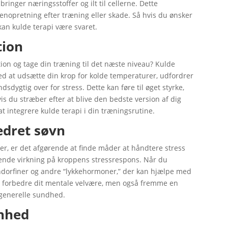
ringer næringsstoffer og ilt til cellerne. Dette
enopretning efter træning eller skade. Så hvis du ønsker
kan kulde terapi være svaret.
tion
on og tage din træning til det næste niveau? Kulde
Ved at udsætte din krop for kolde temperaturer, udfordrer
dsdygtig over for stress. Dette kan føre til øget styrke,
s du stræber efter at blive den bedste version af dig
at integrere kulde terapi i din træningsrutine.
edret søvn
lser, er det afgørende at finde måder at håndtere stress
igende virkning på kroppens stressrespons. Når du
 endorfiner og andre “lykkehormoner,” der kan hjælpe med
un forbedre dit mentale velvære, men også fremme en
 generelle sundhed.
nhed