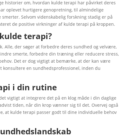
e historier om, hvordan kulde terapi har påvirket deres
har oplevet hurtigere genopretning, til almindelige
e smerter. Selvom videnskabelig forskning stadig er på
eret de positive virkninger af kulde terapi på kroppen.
kulde terapi?
olk. Alle, der søger at forbedre deres sundhed og velvære,
indre smerte, forbedre din træning eller reducere stress,
e behov. Det er dog vigtigt at bemærke, at der kan være
t at konsultere en sundhedsprofessionel, inden du
pi i din rutine
det vigtigt at integrere det på en klog måde i din daglige
dvist tiden, når din krop vænner sig til det. Overvej også
, at kulde terapi passer godt til dine individuelle behov
 sundhedslandskab