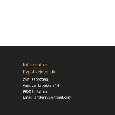
Information
Rygstrækker.dk
CVR: 35097090
Vandværksbakken 14
9850 Hirtshals
Email: andersv3@gmail.com