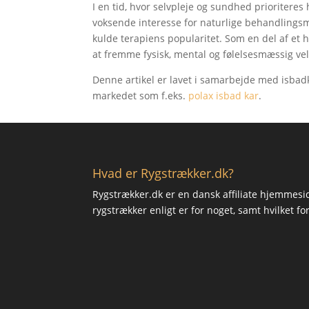
I en tid, hvor selvpleje og sundhed prioriteres h
voksende interesse for naturlige behandlings
kulde terapiens popularitet. Som en del af et
at fremme fysisk, mental og følelsesmæssig ve
Denne artikel er lavet i samarbejde med isbadk
markedet som f.eks.
polax isbad kar
.
Hvad er Rygstrækker.dk?
Rygstrækker.dk er en dansk affiliate hjemmesi
rygstrækker enligt er for noget, samt hvilket f