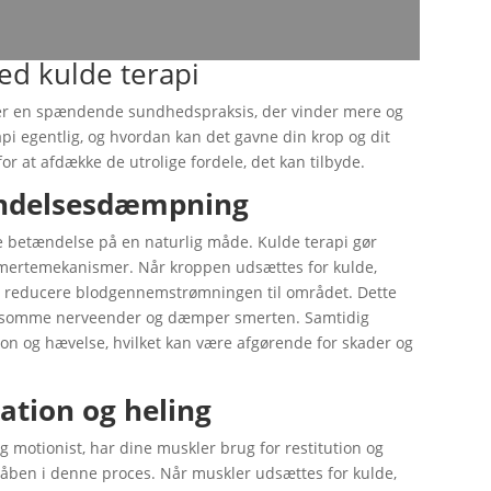
ed kulde terapi
 er en spændende sundhedspraksis, der vinder mere og
pi egentlig, og hvordan kan det gavne din krop og dit
for at afdække de utrolige fordele, det kan tilbyde.
ændelsesdæmpning
re betændelse på en naturlig måde. Kulde terapi gør
smertemekanismer. Når kroppen udsættes for kulde,
g reducere blodgennemstrømningen til området. Dette
efølsomme nerveender og dæmper smerten. Samtidig
ion og hævelse, hvilket kan være afgørende for skader og
tion og heling
ig motionist, har dine muskler brug for restitution og
våben i denne proces. Når muskler udsættes for kulde,