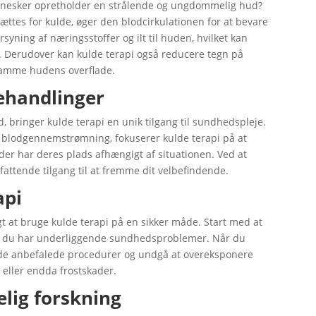
nesker opretholder en strålende og ungdommelig hud?
ættes for kulde, øger den blodcirkulationen for at bevare
yning af næringsstoffer og ilt til huden, hvilket kan
t. Derudover kan kulde terapi også reducere tegn på
tramme hudens overflade.
behandlinger
, bringer kulde terapi en unik tilgang til sundhedspleje.
 blodgennemstrømning, fokuserer kulde terapi på at
er har deres plads afhængigt af situationen. Ved at
ttende tilgang til at fremme dit velbefindende.
api
 at bruge kulde terapi på en sikker måde. Start med at
is du har underliggende sundhedsproblemer. Når du
 de anbefalede procedurer og undgå at overeksponere
g eller endda frostskader.
elig forskning