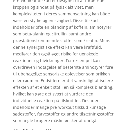
Pre-workout tilskud er designet til at forberede
kroppen og sindet på fysisk aktivitet, men
kompleksiteten i deres sammensætning kan både
være en styrke og en svaghed. Disse tilskud
indeholder ofte en blanding af koffein, aminosyrer
som beta-alanin og citrullin, samt andre
præstationsfremmende stoffer som kreatin. Mens
denne synergistiske effekt kan være kraftfuld,
medfører den også øget risiko for uønskede
reaktioner og bivirkninger. For eksempel kan
overdreven indtagelse af bestemte aminosyrer føre
til ubehagelige sensoriske oplevelser som prikken
eller rødmen. Endvidere er det vanskeligt at isolere
effekten af et enkelt stof i en så kompleks blanding,
hvilket kan gøre det svært at vurdere den
individuelle reaktion på tilskuddet. Desuden
indeholder mange pre-workout tilskud kunstige
sødestoffer, farvestoffer og andre tilsætningsstoffer,
som nogle brugere måske ønsker at undgå.