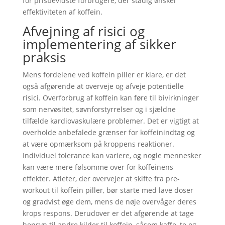
for prisbevidste forbrugere, der stadig ønsker
effektiviteten af koffein.
Afvejning af risici og
implementering af sikker
praksis
Mens fordelene ved koffein piller er klare, er det
også afgørende at overveje og afveje potentielle
risici. Overforbrug af koffein kan føre til bivirkninger
som nervøsitet, søvnforstyrrelser og i sjældne
tilfælde kardiovaskulære problemer. Det er vigtigt at
overholde anbefalede grænser for koffeinindtag og
at være opmærksom på kroppens reaktioner.
Individuel tolerance kan variere, og nogle mennesker
kan være mere følsomme over for koffeinens
effekter. Atleter, der overvejer at skifte fra pre-
workout til koffein piller, bør starte med lave doser
og gradvist øge dem, mens de nøje overvåger deres
krops respons. Derudover er det afgørende at tage
hensyn til andre kilder til koffein, såsom kaffe, te og